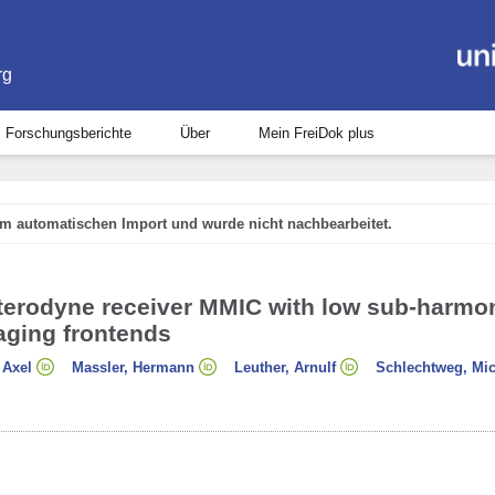
rg
Forschungsberichte
Über
Mein FreiDok plus
em automatischen Import und wurde nicht nachbearbeitet.
eterodyne receiver MMIC with low sub-harmo
aging frontends
 Axel
Massler, Hermann
Leuther, Arnulf
Schlechtweg, Mic