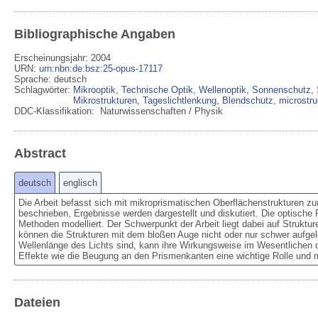
Bibliographische Angaben
Erscheinungsjahr: 2004
URN
:
urn:nbn:de:bsz:25-opus-17117
Sprache
:
deutsch
Schlagwörter:
Mikrooptik
,
Technische Optik
,
Wellenoptik
,
Sonnenschutz
,
Mikrostrukturen
,
Tageslichtlenkung
,
Blendschutz
,
microstru
DDC-Klassifikation:
Naturwissenschaften / Physik
Abstract
deutsch
englisch
Die Arbeit befasst sich mit mikroprismatischen Oberflächenstrukturen zur 
beschrieben, Ergebnisse werden dargestellt und diskutiert. Die optische F
Methoden modelliert. Der Schwerpunkt der Arbeit liegt dabei auf Struktu
können die Strukturen mit dem bloßen Auge nicht oder nur schwer aufgel
Wellenlänge des Lichts sind, kann ihre Wirkungsweise im Wesentlichen du
Effekte wie die Beugung an den Prismenkanten eine wichtige Rolle und 
Dateien