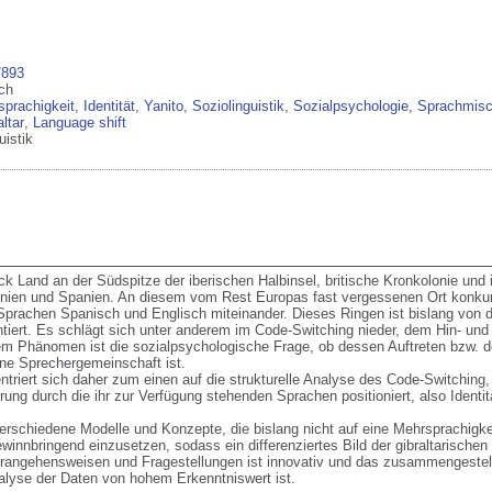
7893
ch
prachigkeit
,
Identität
,
Yanito
,
Soziolinguistik
,
Sozialpsychologie
,
Sprachmis
altar
,
Language shift
uistik
̈ck Land an der Südspitze der iberischen Halbinsel, britische Kronkolonie und 
nien und Spanien. An diesem vom Rest Europas fast vergessenen Ort konkurr
 Sprachen Spanisch und Englisch miteinander. Dieses Ringen ist bislang von 
tiert. Es schlägt sich unter anderem im Code-Switching nieder, dem Hin- un
em Phänomen ist die sozialpsychologische Frage, ob dessen Auftreten bzw. d
eine Sprechergemeinschaft ist.

ntriert sich daher zum einen auf die strukturelle Analyse des Code-Switching,
rung durch die ihr zur Verfügung stehenden Sprachen positioniert, also Identit
 verschiedene Modelle und Konzepte, die bislang nicht auf eine Mehrsprachigke
innbringend einzusetzen, sodass ein differenziertes Bild der gibraltarischen
rangehensweisen und Fragestellungen ist innovativ und das zusammengestellte 
nalyse der Daten von hohem Erkenntniswert ist.