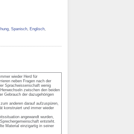
chung
,
Spanisch
,
Englisch
,
immer wieder Herd für 
ieren neben Fragen nach der 
der Sprachwissenschaft wenig 
d Herwechseln zwischen den beiden 
er Gebrauch der dazugehörigen 
 zum anderen darauf aufzuspüren, 
ät konstruiert und immer wieder 
itssituation angewandt wurden, 
 Sprechergemeinschaft entsteht. 
Material einzigartig in seiner 