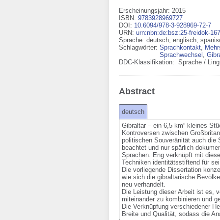
Erscheinungsjahr: 2015
ISBN
:
9783928969727
DOI
:
10.6094/978-3-928969-72-7
URN
:
urn:nbn:de:bsz:25-freidok-16
Sprache
:
deutsch
,
englisch
,
spanis
Schlagwörter:
Sprachkontakt
,
Mehrs
Sprachwechsel
,
Gibr
DDC-Klassifikation:
Sprache / Ling
Abstract
deutsch
Gibraltar – ein 6,5 km² kleines Stu
Kontroversen zwischen Großbritan
politischen Souveränität auch die
beachtet und nur spärlich dokumen
Sprachen. Eng verknüpft mit dies
Techniken identitätsstiftend für s
Die vorliegende Dissertation konze
wie sich die gibraltarische Bevölke
neu verhandelt.

Die Leistung dieser Arbeit ist es,
miteinander zu kombinieren und gew
Die Verknüpfung verschiedener He
Breite und Qualität, sodass die A