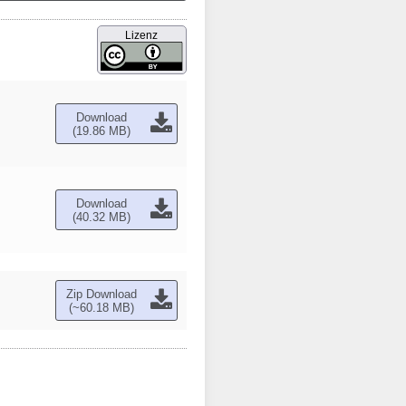
Lizenz
Download
(19.86 MB)
Download
(40.32 MB)
Zip Download
(~60.18 MB)