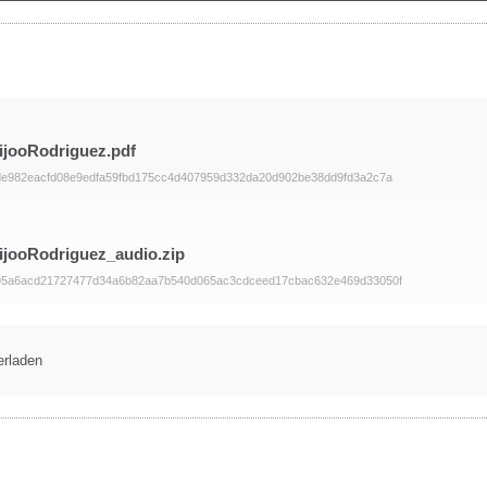
ijooRodriguez.pdf
e982eacfd08e9edfa59fbd175cc4d407959d332da20d902be38dd9fd3a2c7a
ijooRodriguez_audio.zip
95a6acd21727477d34a6b82aa7b540d065ac3cdceed17cbac632e469d33050f
erladen