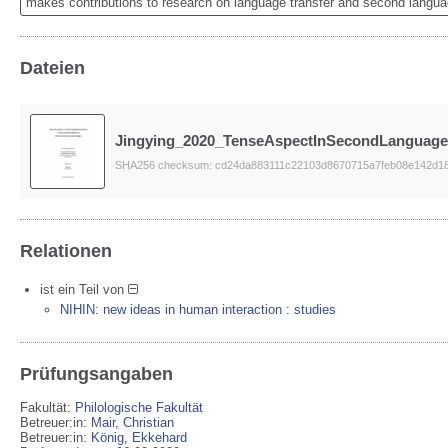
makes contributions to research on language transfer and second languag
Dateien
Jingying_2020_TenseAspectInSecondLanguageA
SHA256 checksum: cd24da883111c22103d8670715a7feb08e142d1
Relationen
ist ein Teil von
NIHIN: new ideas in human interaction : studies
Prüfungsangaben
Fakultät:
Philologische Fakultät
Betreuer:in:
Mair, Christian
Betreuer:in:
König, Ekkehard