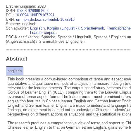
Erscheinungsjahr: 2020
ISBN
:
978-3-928969-80-2
DOI
:
10.6094/UNIFR/167291
URN
:
urn:nbn:de:bsz:25-freidok-1672916
Sprache
:
englisch
Schlagwörter:
Englisch
,
Korpus (Linguistik)
,
Spracherwerb
,
Fremdsprache
Learner corpora
DDC-Klassifikation:
Sprache
,
Sprache / Linguistik
,
Sprache / Englisch un
(Angelsächsisch) / Grammatik des Englischen
Abstract
englisch
This book presents a corpus-based comparison of tense and aspect usage
quantitative and qualitative methods of analysis in a research design to 
relevant for the learning process. The corpus-based study presents the da
Corpus of Learner English (ICLE), comparing them to the Louvain Corp
overuse of tense-aspect forms. The learner errors, most prominent errors, i
acquisition features in Chinese learner English and German learner Engl
English and German learner English are made to understand language tran
findings, an experiment is carried out to understand Chinese students’ 
perspectives on different actions or situations and the statistical relatio
The research produces a comprehensive view of tense and aspect in Chin
Chinese learner English to that on German learner English, gains some fur