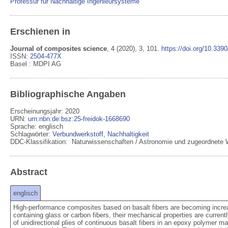
Professur für Nachhaltige Ingenieursysteme
Erschienen in
Journal of composites science
,
4
(2020)
, 3
, 101
.
https://doi.org/10.339
ISSN:
2504-477X
Basel
:
MDPI AG
Bibliographische Angaben
Erscheinungsjahr: 2020
URN
:
urn:nbn:de:bsz:25-freidok-1668690
Sprache
:
englisch
Schlagwörter:
Verbundwerkstoff
,
Nachhaltigkeit
DDC-Klassifikation:
Naturwissenschaften / Astronomie und zugeordnete W
Abstract
englisch
High-performance composites based on basalt fibers are becoming increas
containing glass or carbon fibers, their mechanical properties are currently
of unidirectional plies of continuous basalt fibers in an epoxy polymer matr