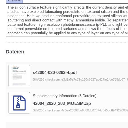
The silicon surface texture significantly affects the current density and e
studies have explored fabricating perovskite on textured silicon and the ef
processes. Here we produce conformal perovskite on textured silicon with
sputtering and direct contact with methyl ammonium iodide. To separately 
patterned texture, high-resolution photoluminescence (μ-PL), and light b
conformal perovskite on textured surfaces and shows the effects of textur
approach can potentially be applied to any type of layer on any type of s
Dateien
s42004-020-0283-4.pdf
SHA256 checksum: e3d9a5a7c72c130c6527ac427fe2fce765dc674
Supplementary information (3 Dateien)
42004_2020_283_MOESM.zip
SHA256 checksum: 4c0ea20392ce9b80db07074c8d5ccff949270089