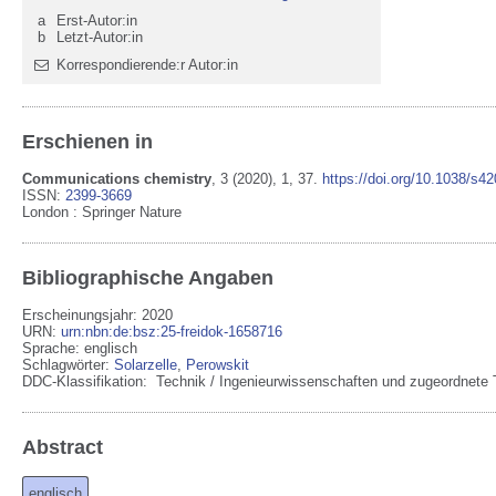
a
Erst-Autor:in
b
Letzt-Autor:in
Korrespondierende:r Autor:in
Erschienen in
Communications chemistry
,
3
(2020)
, 1
, 37
.
https://doi.org/10.1038/s4
ISSN:
2399-3669
London
:
Springer Nature
Bibliographische Angaben
Erscheinungsjahr: 2020
URN
:
urn:nbn:de:bsz:25-freidok-1658716
Sprache
:
englisch
Schlagwörter:
Solarzelle
,
Perowskit
DDC-Klassifikation:
Technik / Ingenieurwissenschaften und zugeordnete 
Abstract
englisch