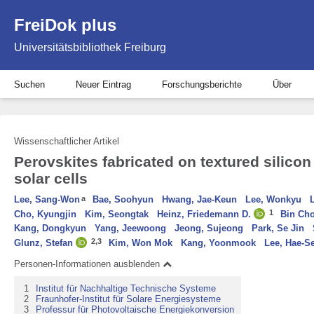
FreiDok plus
Universitätsbibliothek Freiburg
Suchen
Neuer Eintrag
Forschungsberichte
Über
Wissenschaftlicher Artikel
Perovskites fabricated on textured silico
solar cells
Lee, Sang-Won
a
Bae, Soohyun
Hwang, Jae-Keun
Lee, Wonkyu
1
Cho, Kyungjin
Kim, Seongtak
Heinz, Friedemann D.
Bin Cho
Kang, Dongkyun
Yang, Jeewoong
Jeong, Sujeong
Park, Se Jin
2,
3
Glunz, Stefan
Kim, Won Mok
Kang, Yoonmook
Lee, Hae-S
Personen-Informationen ausblenden
1
Institut für Nachhaltige Technische Systeme
2
Fraunhofer-Institut für Solare Energiesysteme
3
Professur für Photovoltaische Energiekonversion