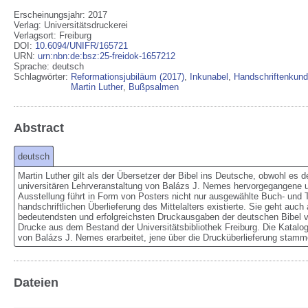
Erscheinungsjahr: 2017
Verlag
:
Universitätsdruckerei
Verlagsort
:
Freiburg
DOI
:
10.6094/UNIFR/165721
URN
:
urn:nbn:de:bsz:25-freidok-1657212
Sprache
:
deutsch
Schlagwörter:
Reformationsjubiläum (2017)
,
Inkunabel
,
Handschriftenkun
Martin Luther
,
Bußpsalmen
Abstract
deutsch
Martin Luther gilt als der Übersetzer der Bibel ins Deutsche, obwohl es 
universitären Lehrveranstaltung von Balázs J. Nemes hervorgegangene 
Ausstellung führt in Form von Posters nicht nur ausgewählte Buch- und T
handschriftlichen Überlieferung des Mittelalters existierte. Sie geht auch 
bedeutendsten und erfolgreichsten Druckausgaben der deutschen Bibel vo
Drucke aus dem Bestand der Universitätsbibliothek Freiburg. Die Katalo
von Balázs J. Nemes erarbeitet, jene über die Drucküberlieferung stam
Dateien