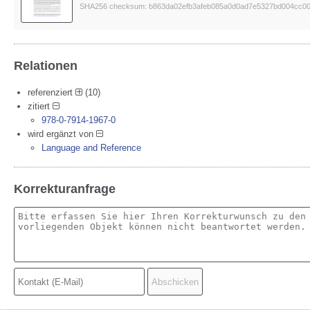
SHA256 checksum: b863da02efb3afeb085a0d0ad7e5327bd004cc00
Relationen
referenziert
(10)
zitiert
978-0-7914-1967-0
wird ergänzt von
Language and Reference
wird referenziert von
Lenguaje y referencia
Korrekturanfrage