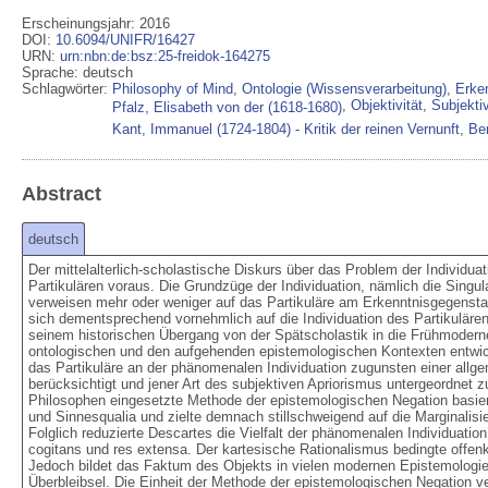
Erscheinungsjahr: 2016
DOI
:
10.6094/UNIFR/16427
URN
:
urn:nbn:de:bsz:25-freidok-164275
Sprache
:
deutsch
Schlagwörter:
Philosophy of Mind
,
Ontologie (Wissensverarbeitung)
,
Erken
,
Objektivität
,
Subjektivi
Pfalz, Elisabeth von der (1618-1680)
Kant, Immanuel (1724-1804) - Kritik der reinen Vernunft
,
Be
Abstract
deutsch
Der mittelalterlich-scholastische Diskurs über das Problem der Individuat
Partikulären voraus. Die Grundzüge der Individuation, nämlich die Singularitä
verweisen mehr oder weniger auf das Partikuläre am Erkenntnisgegenstand
sich dementsprechend vornehmlich auf die Individuation des Partikulären. 
seinem historischen Übergang von der Spätscholastik in die Frühmoderne
ontologischen und den aufgehenden epistemologischen Kontexten entwic
das Partikuläre an der phänomenalen Individuation zugunsten einer allg
berücksichtigt und jener Art des subjektiven Apriorismus untergeordnet 
Philosophen eingesetzte Methode der epistemologischen Negation basierte
und Sinnesqualia und zielte demnach stillschweigend auf die Marginali
Folglich reduzierte Descartes die Vielfalt der phänomenalen Individuati
cogitans und res extensa. Der kartesische Rationalismus bedingte offen
Jedoch bildet das Faktum des Objekts in vielen modernen Epistemologien
Überbleibsel. Die Einheit der Methode der epistemologischen Negation ver