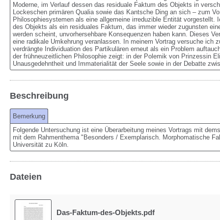
Moderne, im Verlauf dessen das residuale Faktum des Objekts in verschie
Lockeschen primären Qualia sowie das Kantsche Ding an sich – zum Vor
Philosophiesystemen als eine allgemeine irreduzible Entität vorgestellt.
des Objekts als ein residuales Faktum, das immer wieder zugunsten eine
werden scheint, unvorhersehbare Konsequenzen haben kann. Dieses Verha
eine radikale Umkehrung veranlassen. In meinem Vortrag versuche ich zu 
verdrängte Individuation des Partikulären erneut als ein Problem auftauc
der frühneuzeitlichen Philosophie zeigt: in der Polemik von Prinzessin 
Unausgedehntheit und Immaterialität der Seele sowie in der Debatte zw
Beschreibung
Bemerkung
Folgende Untersuchung ist eine Überarbeitung meines Vortrags mit demsel
mit dem Rahmenthema "Besonders / Exemplarisch. Morphomatische Fallst
Universität zu Köln.
Dateien
Das-Faktum-des-Objekts.pdf