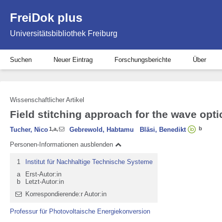
FreiDok plus
Universitätsbibliothek Freiburg
Suchen
Neuer Eintrag
Forschungsberichte
Über
Wissenschaftlicher Artikel
Field stitching approach for the wave opti
b
Tucher, Nico
1
,
a
,
Gebrewold, Habtamu
Bläsi, Benedikt
Personen-Informationen ausblenden
1
Institut für Nachhaltige Technische Systeme
a
Erst-Autor:in
b
Letzt-Autor:in
Korrespondierende:r Autor:in
Professur für Photovoltaische Energiekonversion