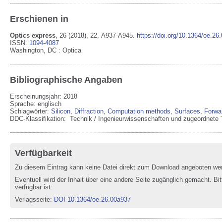
Erschienen in
Optics express
,
26
(2018)
, 22
, A937-A945
.
https://doi.org/10.1364/oe.26
ISSN:
1094-4087
Washington, DC
:
Optica
Bibliographische Angaben
Erscheinungsjahr: 2018
Sprache
:
englisch
Schlagwörter:
Silicon
,
Diffraction
,
Computation methods
,
Surfaces
,
Forwar
DDC-Klassifikation:
Technik / Ingenieurwissenschaften und zugeordnete 
Verfügbarkeit
Zu diesem Eintrag kann keine Datei direkt zum Download angeboten we
Eventuell wird der Inhalt über eine andere Seite zugänglich gemacht. Bit
verfügbar ist:
Verlagsseite
:
DOI 10.1364/oe.26.00a937