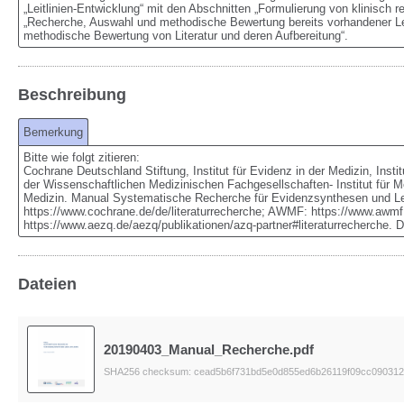
„Leitlinien-Entwicklung“ mit den Abschnitten „Formulierung von klinisch 
„Recherche, Auswahl und methodische Bewertung bereits vorhandener Lei
methodische Bewertung von Literatur und deren Aufbereitung“.
Beschreibung
Bemerkung
Bitte wie folgt zitieren: 

Cochrane Deutschland Stiftung, Institut für Evidenz in der Medizin, Instit
der Wissenschaftlichen Medizinischen Fachgesellschaften- Institut für M
Medizin. Manual Systematische Recherche für Evidenzsynthesen und Leitl
https://www.cochrane.de/de/literaturrecherche; AWMF: https://www.awmf.or
https://www.aezq.de/aezq/publikationen/azq-partner#literaturrecherche
Dateien
20190403_Manual_Recherche.pdf
SHA256 checksum: cead5b6f731bd5e0d855ed6b26119f09cc09031