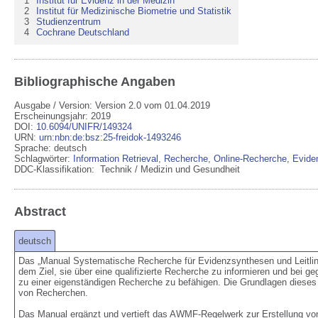
1
Institut für Evidenz in der Medizin
2
Institut für Medizinische Biometrie und Statistik
3
Studienzentrum
4
Cochrane Deutschland
Bibliographische Angaben
Ausgabe / Version: Version 2.0 vom 01.04.2019
Erscheinungsjahr: 2019
DOI
:
10.6094/UNIFR/149324
URN
:
urn:nbn:de:bsz:25-freidok-1493246
Sprache
:
deutsch
Schlagwörter:
Information Retrieval
,
Recherche
,
Online-Recherche
,
Evide
DDC-Klassifikation:
Technik / Medizin und Gesundheit
Abstract
deutsch
Das „Manual Systematische Recherche für Evidenzsynthesen und Leitlinien“ 
dem Ziel, sie über eine qualifizierte Recherche zu informieren und bei ge
zu einer eigenständigen Recherche zu befähigen. Die Grundlagen dieses M
von Recherchen. 

Das Manual ergänzt und vertieft das AWMF-Regelwerk zur Erstellung von 