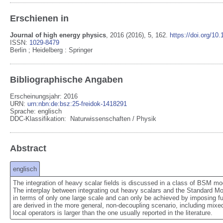
Erschienen in
Journal of high energy physics
,
2016
(2016)
, 5
, 162
.
https://doi.org/10
ISSN:
1029-8479
Berlin ; Heidelberg
:
Springer
Bibliographische Angaben
Erscheinungsjahr: 2016
URN
:
urn:nbn:de:bsz:25-freidok-1418291
Sprache
:
englisch
DDC-Klassifikation:
Naturwissenschaften / Physik
Abstract
englisch
The integration of heavy scalar fields is discussed in a class of BSM mod
The interplay between integrating out heavy scalars and the Standard Mode
in terms of only one large scale and can only be achieved by imposing f
are derived in the more general, non-decoupling scenario, including mixe
local operators is larger than the one usually reported in the literature.