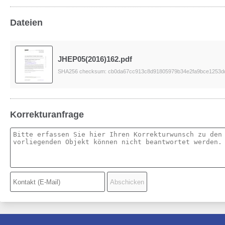
Dateien
JHEP05(2016)162.pdf
SHA256 checksum: cb0da67cc913c8d91805979b34e2fa9bce1253d
Korrekturanfrage