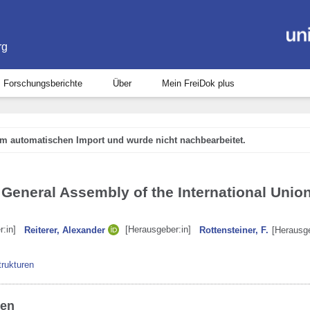
rg
Forschungsberichte
Über
Mein FreiDok plus
em automatischen Import und wurde nicht nachbearbeitet.
General Assembly of the International Unio
:in]
[Herausgeber:in]
Reiterer, Alexander
Rottensteiner, F.
[Herausge
trukturen
ben