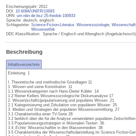
Erscheinungsjahr: 2012
DOI
:
10.6094/UNIFR/10093
URN
:
urn:nbn:de:bsz:25-freidok-100933
Sprache
:
deutsch
,
englisch
Schlagwörter:
Science-Fiction-Literatur
,
Wissenssoziologie
,
Wissenschaft
Wissensethik
DDC-Klassifikation:
Sprache / Englisch und Altenglisch (Angelsächsisch)
Beschreibung
Inhaltsverzeichnis
Einleitung  1

I. Theoretische und methodische Grundlagen 11

1. Wissen und seine Konstitution  11

1.1 Wissenskategorien nach Hans-Dieter Kübler  14

1.2 Reiner Kellers Wissenssoziologische Diskursanalyse 17

2. Wissen(schafts)popularisierung und populäres Wissen  21

2.1 Kategorisieurng und Zirkulation von populärem Wissen  25

3. Medien und Strategien der populären Wissensvermittlung  27

3.1 Charakteristika einer TV-Serie 28

3.2 berblich über die für die Analyse verwendeten populären Zeitschriften 
3.3 Popularisierungsstrategien in fiktionalen Texten  36

3.4 ‚Echte‘ Wissenschaftler in den Massenmedien  38

3.5 Charakteristika der Wissenschaftsdarstellung im Science Fiction-Genr