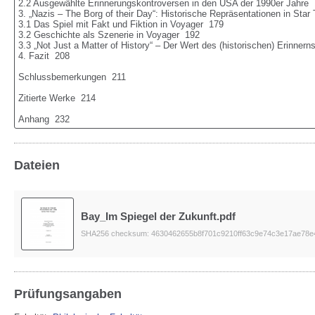
2.2 Ausgewählte Erinnerungskontroversen in den USA der 1990er Jahre  
3. „Nazis – The Borg of their Day“: Historische Repräsentationen in Star 
3.1 Das Spiel mit Fakt und Fiktion in Voyager  179

3.2 Geschichte als Szenerie in Voyager  192

3.3 „Not Just a Matter of History“ – Der Wert des (historischen) Erinnerns
4. Fazit  208

Schlussbemerkungen  211

Zitierte Werke  214

Anhang  232
Dateien
Bay_Im Spiegel der Zukunft.pdf
SHA256 checksum: 4630462655b8f701c9210ff63c9e74c3e17ae78e
Prüfungsangaben