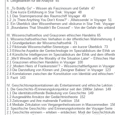
4. Leitgedanken für die Analyse  45

II. „To Boldly Go“ – Wissen als Faszinosum und Gefahr  47

1. Eine kurze Einführung in Star Trek: Voyager  48

1.1 Das Stammpersonal des Raumschiff Voyager  49

1.2 „Is There Anything You Don’t Know?“ - ‚Allwissende‘ in Voyager  51

2. Ein Überblick über Wissenthemen und -diskurse in Star Trek: Voyager 
3. „Boundaries That Shouldn’t Be Crossed“ – Von der Gefahr des unbän
III. Wissenschaftsethos und Grauzonen ethischen Handelns 65

1. Wissenschaftsethisches Verhalten in der öffentlichen Wahrnehmung  6
1.1 Grundgedanken der Wissenschaftsethik  71

1.2 Fiktionale Wissenschaftler-Stereotype – ein kurzer Überblick  73

1.3 Ethische Aspekte der Gentechnologie im Spezialdiskurs der Ethik un
1.4 Künstliche Intelligenzen im Spezialdiskurs der Ethik und dem öffentl
2. „We’ll Wrestle with the Morality of the Situation Later“ – Ethisches Ha
2.1 Grauzonen ethischen Handelns in Voyager  100

2.2 „Modern Heirs of Frankenstein“? – Wissenschaftlerfiguren in Voyager 
2.3 Die Darstellung von Klonen und „Designer Babies“ in Voyager  123

2.4 Korrelationen zwischen der Konstitution von Identität und ethischem V
3. Fazit  143

IV. Geschichtsrepräsentationen als Entertainment und ethische Lektion  
1. Die Geschichts-/Erinnerungskonjunktur seit den 1990er Jahren  149

1.1 Die identitätsstiftende Bedeutung von Geschichte  149

1.2 Ausgewählte Ansätze der Gedächtnistheorie  152

1.3 Zeitzeugen und ihre mahnende Funktion  154

1.4 Mediale Zirkulation von Vergangenheitswissen in Massenmedien  156
2. Spezifische Geschichts- und Erinnerungskontexte der Voyager-Serie  
2.1 Geschichte erinnern – erleben – entdecken: Modi der Geschichtskultu